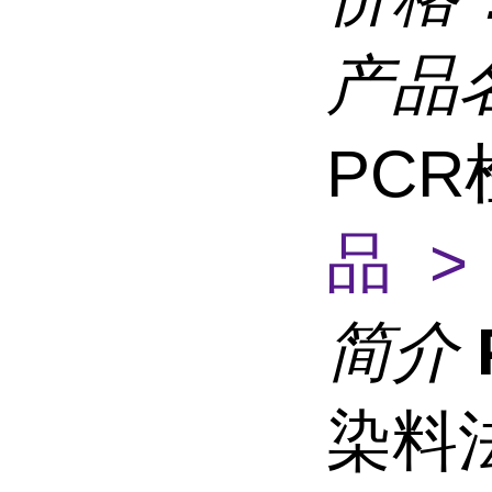
产品
PC
品 >
简介
染料