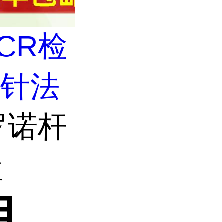
CR检
探针法
罗诺杆
盒
用