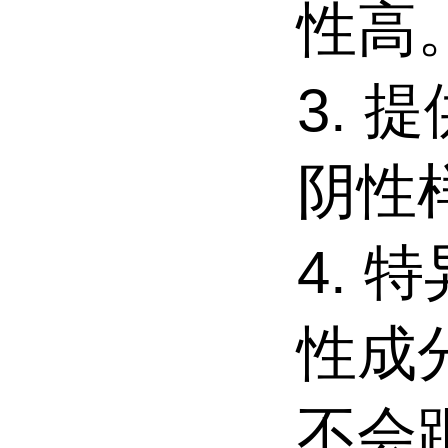
性高
3. 
阴性
4. 
性成
不会