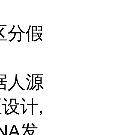
区分假
据人源
设计,
NA发