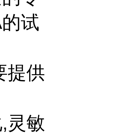
A的试
要提供
,灵敏