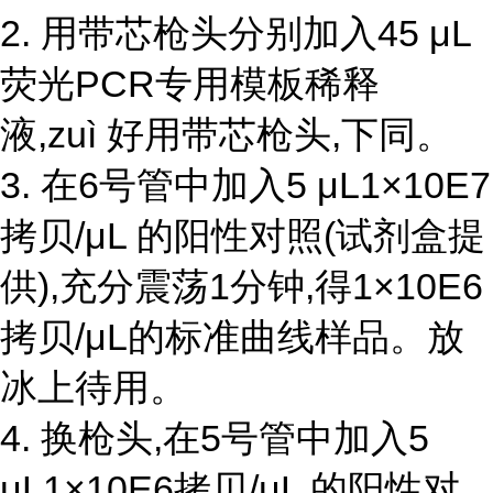
2. 用带芯枪头分别加入45 μL
荧光PCR专用模板稀释
液,zuì 好用带芯枪头,下同。
3. 在6号管中加入5 μL1×10E7
拷贝/μL 的阳性对照(试剂盒提
供),充分震荡1分钟,得1×10E6
拷贝/μL的标准曲线样品。放
冰上待用。
4. 换枪头,在5号管中加入5
μL1×10E6拷贝/μL 的阳性对