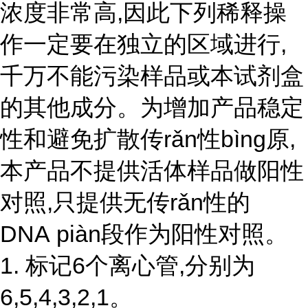
浓度非常高,因此下列稀释操
作一定要在独立的区域进行,
千万不能污染样品或本试剂盒
的其他成分。为增加产品稳定
性和避免扩散传rǎn性bìng原,
本产品不提供活体样品做阳性
对照,只提供无
传r
ǎ
n性
的
DNA piàn段作为阳性对照。
1. 标记6个离心管,分别为
6,5,4,3,2,1。