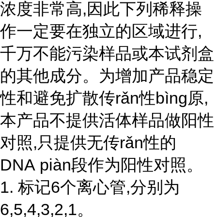
浓度非常高,因此下列稀释操
作一定要在独立的区域进行,
千万不能污染样品或本试剂盒
的其他成分。为增加产品稳定
性和避免扩散传rǎn性bìng原,
本产品不提供活体样品做阳性
对照,只提供无
传r
ǎ
n性
的
DNA piàn段作为阳性对照。
1. 标记6个离心管,分别为
6,5,4,3,2,1。