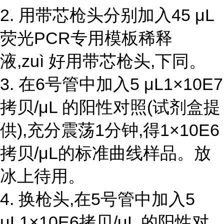
2. 用带芯枪头分别加入45 μL
荧光PCR专用模板稀释
液,zuì 好用带芯枪头,下同。
3. 在6号管中加入5 μL1×10E7
拷贝/μL 的阳性对照(试剂盒提
供),充分震荡1分钟,得1×10E6
拷贝/μL的标准曲线样品。放
冰上待用。
4. 换枪头,在5号管中加入5
μL1×10E6拷贝/μL 的阳性对