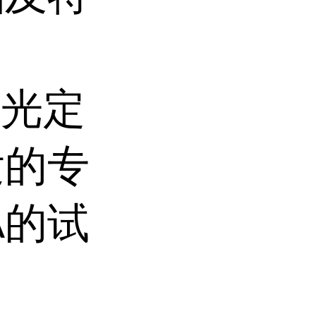
荧光定
发的专
A的试