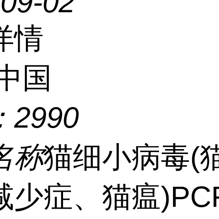
-09-02
详情
中国
：
2990
名称
猫细小病毒(
减少症、猫瘟)PC