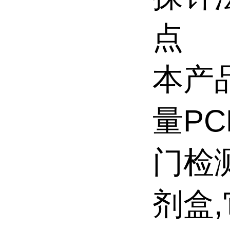
点
本产
量P
门检
剂盒