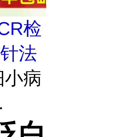
CR检
探针法
细小病
.
泛白