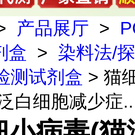
>
产品展厅
>
P
剂盒
>
染料法/
R检测试剂盒
> 猫
泛白细胞减少症..
细小病毒(猫