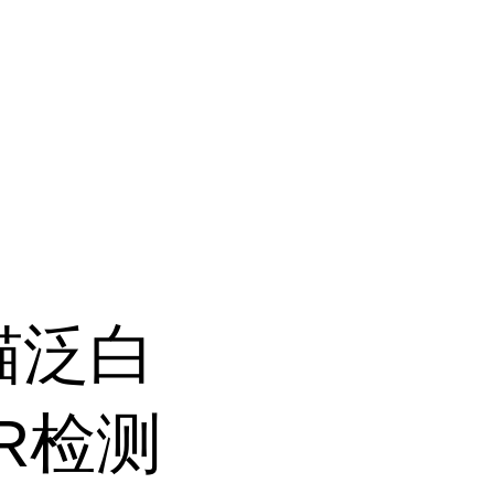
猫泛白
R检测