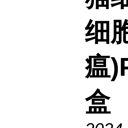
细
瘟)
盒