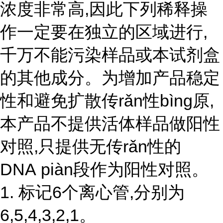
浓度非常高,因此下列稀释操
作一定要在独立的区域进行,
千万不能污染样品或本试剂盒
的其他成分。为增加产品稳定
性和避免扩散传rǎn性bìng原,
本产品不提供活体样品做阳性
对照,只提供无
传r
ǎ
n性
的
DNA piàn段作为阳性对照。
1. 标记6个离心管,分别为
6,5,4,3,2,1。