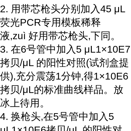
2. 用带芯枪头分别加入45 μL
荧光PCR专用模板稀释
液,zuì 好用带芯枪头,下同。
3. 在6号管中加入5 μL1×10E7
拷贝/μL 的阳性对照(试剂盒提
供),充分震荡1分钟,得1×10E6
拷贝/μL的标准曲线样品。放
冰上待用。
4. 换枪头,在5号管中加入5
μL1×10E6拷贝/μL 的阳性对