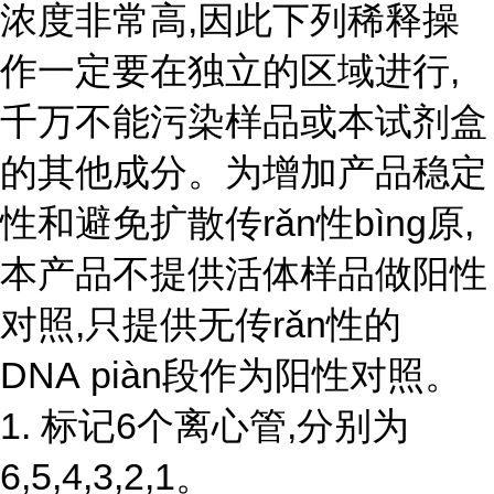
浓度非常高,因此下列稀释操
作一定要在独立的区域进行,
千万不能污染样品或本试剂盒
的其他成分。为增加产品稳定
性和避免扩散传rǎn性bìng原,
本产品不提供活体样品做阳性
对照,只提供无
传r
ǎ
n性
的
DNA piàn段作为阳性对照。
1. 标记6个离心管,分别为
6,5,4,3,2,1。