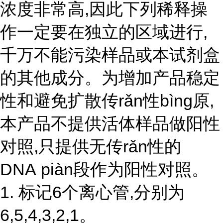
浓度非常高,因此下列稀释操
作一定要在独立的区域进行,
千万不能污染样品或本试剂盒
的其他成分。为增加产品稳定
性和避免扩散传rǎn性bìng原,
本产品不提供活体样品做阳性
对照,只提供无
传r
ǎ
n性
的
DNA piàn段作为阳性对照。
1. 标记6个离心管,分别为
6,5,4,3,2,1。