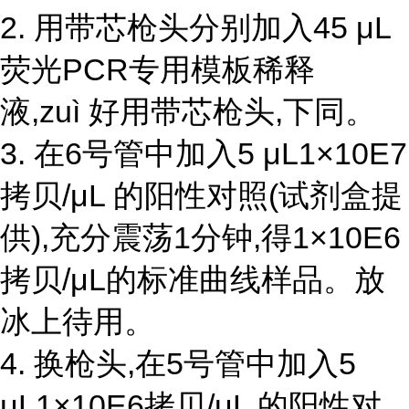
2. 用带芯枪头分别加入45 μL
荧光PCR专用模板稀释
液,zuì 好用带芯枪头,下同。
3. 在6号管中加入5 μL1×10E7
拷贝/μL 的阳性对照(试剂盒提
供),充分震荡1分钟,得1×10E6
拷贝/μL的标准曲线样品。放
冰上待用。
4. 换枪头,在5号管中加入5
μL1×10E6拷贝/μL 的阳性对