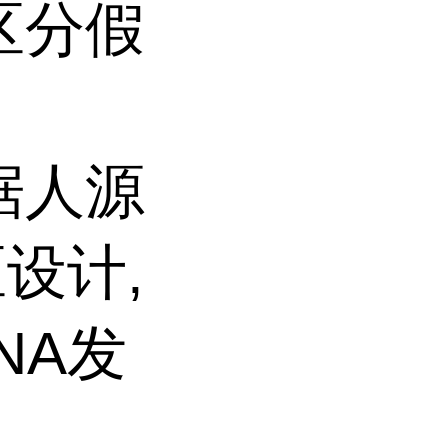
区分假
据人源
设计,
NA发