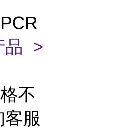
PCR
品 >
价格不
询客服