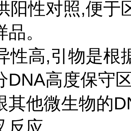
提供阳性对照,便于
样品。
特异性高,引物是根
分DNA高度保守区
跟其他微生物的D
叉反应。