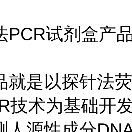
。
法PCR试剂盒产
品就是以探针法
CR技术为基础开
测人源性成分DN