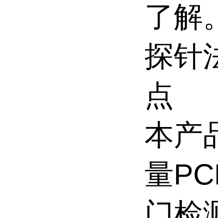
了解
探针
点
本产
量P
门检