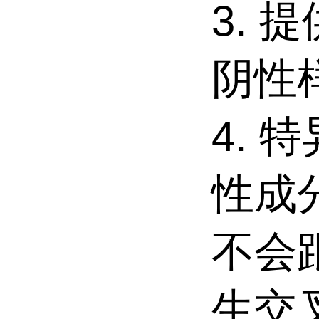
3. 
阴性
4. 
性成
不会
生交