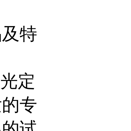
品及特
荧光定
发的专
A的试