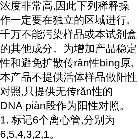
浓度非常高,因此下列稀释操
作一定要在独立的区域进行,
千万不能污染样品或本试剂盒
的其他成分。为增加产品稳定
性和避免扩散传rǎn性bìng原,
本产品不提供活体样品做阳性
对照,只提供无
传r
ǎ
n性
的
DNA piàn段作为阳性对照。
1. 标记6个离心管,分别为
6,5,4,3,2,1。