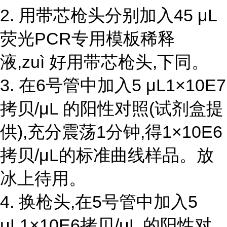
2. 用带芯枪头分别加入45 μL
荧光PCR专用模板稀释
液,zuì 好用带芯枪头,下同。
3. 在6号管中加入5 μL1×10E7
拷贝/μL 的阳性对照(试剂盒提
供),充分震荡1分钟,得1×10E6
拷贝/μL的标准曲线样品。放
冰上待用。
4. 换枪头,在5号管中加入5
μL1×10E6拷贝/μL 的阳性对