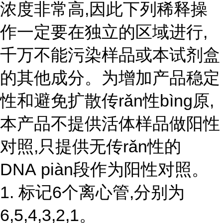
浓度非常高,因此下列稀释操
作一定要在独立的区域进行,
千万不能污染样品或本试剂盒
的其他成分。为增加产品稳定
性和避免扩散传rǎn性bìng原,
本产品不提供活体样品做阳性
对照,只提供无
传r
ǎ
n性
的
DNA piàn段作为阳性对照。
1. 标记6个离心管,分别为
6,5,4,3,2,1。