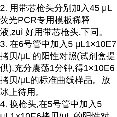
2. 用带芯枪头分别加入45 μL
荧光PCR专用模板稀释
液,zuì 好用带芯枪头,下同。
3. 在6号管中加入5 μL1×10E7
拷贝/μL 的阳性对照(试剂盒提
供),充分震荡1分钟,得1×10E6
拷贝/μL的标准曲线样品。放
冰上待用。
4. 换枪头,在5号管中加入5
μL1×10E6拷贝/μL 的阳性对