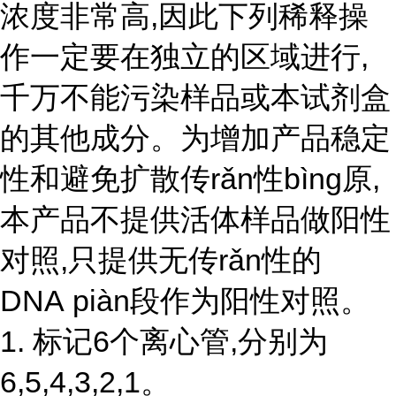
浓度非常高,因此下列稀释操
作一定要在独立的区域进行,
千万不能污染样品或本试剂盒
的其他成分。为增加产品稳定
性和避免扩散传rǎn性bìng原,
本产品不提供活体样品做阳性
对照,只提供无
传r
ǎ
n性
的
DNA piàn段作为阳性对照。
1. 标记6个离心管,分别为
6,5,4,3,2,1。