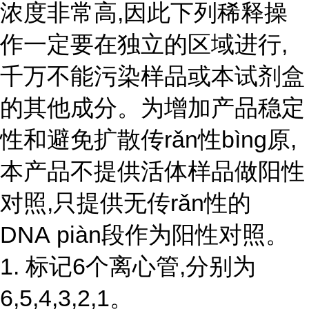
浓度非常高,因此下列稀释操
作一定要在独立的区域进行,
千万不能污染样品或本试剂盒
的其他成分。为增加产品稳定
性和避免扩散传rǎn性bìng原,
本产品不提供活体样品做阳性
对照,只提供无
传r
ǎ
n性
的
DNA piàn段作为阳性对照。
1. 标记6个离心管,分别为
6,5,4,3,2,1。