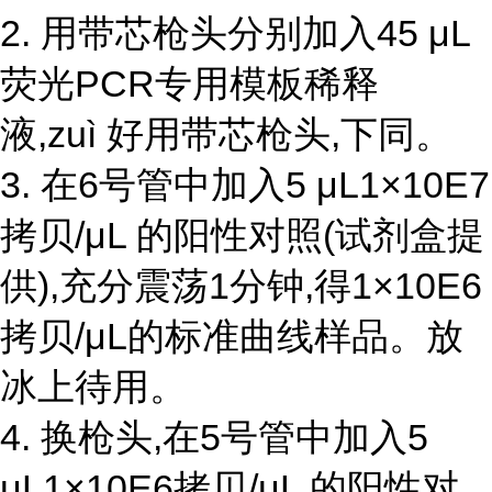
2. 用带芯枪头分别加入45 μL
荧光PCR专用模板稀释
液,zuì 好用带芯枪头,下同。
3. 在6号管中加入5 μL1×10E7
拷贝/μL 的阳性对照(试剂盒提
供),充分震荡1分钟,得1×10E6
拷贝/μL的标准曲线样品。放
冰上待用。
4. 换枪头,在5号管中加入5
μL1×10E6拷贝/μL 的阳性对