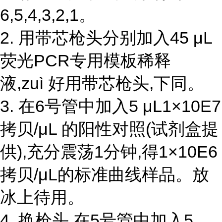
6,5,4,3,2,1。
2. 用带芯枪头分别加入45 μL
荧光PCR专用模板稀释
液,zuì 好用带芯枪头,下同。
3. 在6号管中加入5 μL1×10E7
拷贝/μL 的阳性对照(试剂盒提
供),充分震荡1分钟,得1×10E6
拷贝/μL的标准曲线样品。放
冰上待用。
4. 换枪头,在5号管中加入5