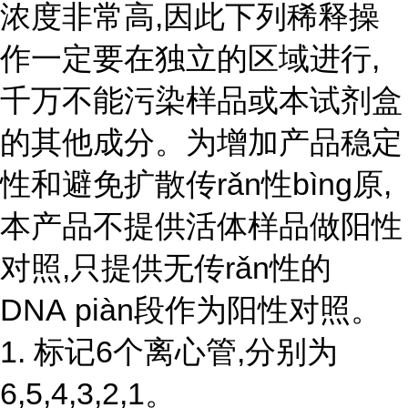
浓度非常高,因此下列稀释操
作一定要在独立的区域进行,
千万不能污染样品或本试剂盒
的其他成分。为增加产品稳定
性和避免扩散传rǎn性bìng原,
本产品不提供活体样品做阳性
对照,只提供无
传r
ǎ
n性
的
DNA piàn段作为阳性对照。
1. 标记6个离心管,分别为
6,5,4,3,2,1。