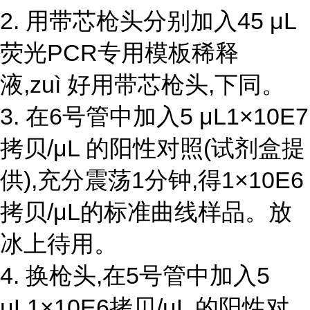
2. 用带芯枪头分别加入45 μL
荧光PCR专用模板稀释
液,zuì 好用带芯枪头,下同。
3. 在6号管中加入5 μL1×10E7
拷贝/μL 的阳性对照(试剂盒提
供),充分震荡1分钟,得1×10E6
拷贝/μL的标准曲线样品。放
冰上待用。
4. 换枪头,在5号管中加入5
μL1×10E6拷贝/μL 的阳性对