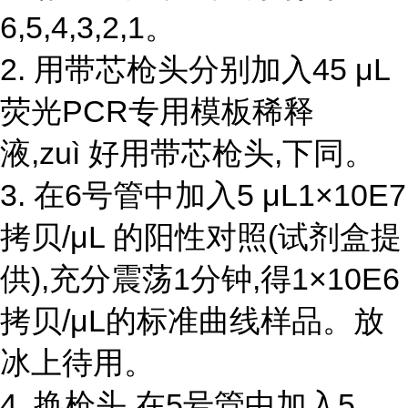
6,5,4,3,2,1。
2. 用带芯枪头分别加入45 μL
荧光PCR专用模板稀释
液,zuì 好用带芯枪头,下同。
3. 在6号管中加入5 μL1×10E7
拷贝/μL 的阳性对照(试剂盒提
供),充分震荡1分钟,得1×10E6
拷贝/μL的标准曲线样品。放
冰上待用。
4. 换枪头,在5号管中加入5