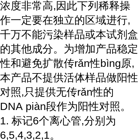
浓度非常高,因此下列稀释操
作一定要在独立的区域进行,
千万不能污染样品或本试剂盒
的其他成分。为增加产品稳定
性和避免扩散传rǎn性bìng原,
本产品不提供活体样品做阳性
对照,只提供无
传r
ǎ
n性
的
DNA piàn段作为阳性对照。
1. 标记6个离心管,分别为
6,5,4,3,2,1。